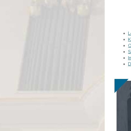
L
K
O
S
I
D