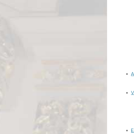
A
V
E