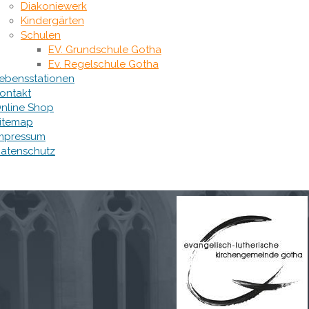
Diakoniewerk
Kindergärten
Schulen
EV. Grundschule Gotha
Ev. Regelschule Gotha
ebensstationen
ontakt
nline Shop
itemap
mpressum
atenschutz